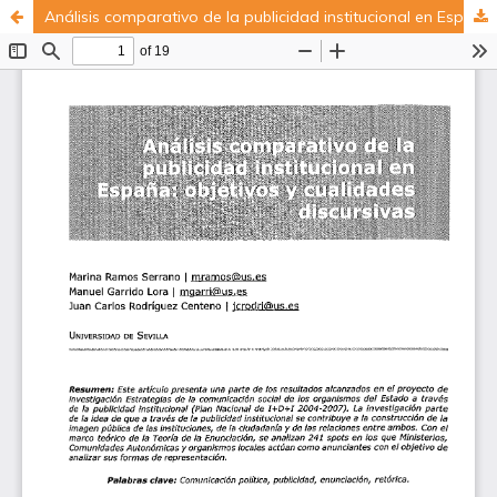
Análisis comparativo de la publicidad institucional en España-objetivos y cualidades discursivas