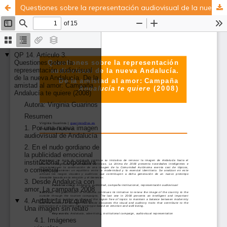
Questiones sobre la representación audiovisual de la nueva Andalucía. De la amistad al amor: Campaña Andalucía te quiere (2008)