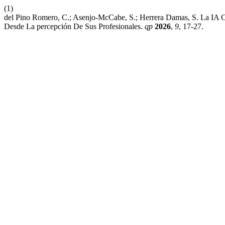
(1)
del Pino Romero, C.; Asenjo-McCabe, S.; Herrera Damas, S. La IA Co
Desde La percepción De Sus Profesionales.
qp
2026
,
9
, 17-27.