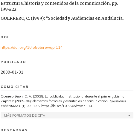
Estructura, historia y contenidos de la comunicación, pp.
199-222.
GUERRERO, C. (1999): “Sociedad y Audiencias en Andalucía.
El consumo de radio y televisión por los andaluces” en
AGUILERA, M.; MENDIZ, A. y CASTILLO, A., La industria
audiovisual y publicitaria en Andalucía. Estudios sobre un
DOI
sector estratégico. Estudios y ensayos, 33. Servicio de
https://doi.org/10.5565/rev/qp.114
publicaciones e intercambio científico de la Universidad de
Málaga, pp. 38-95.
PUBLICADO
GUERRERO, C. (2001): “Contenido y audiencias. Utilización de
la triangulación metodológica para el seguimiento y control
2009-01-31
de soportes” en Benavides, J. y Fernández, E. (Ed.), Valores y
medios de comunicación. De la comunicación mediática a la
creación cultural. Edipo, Madrid, pp. 345-357.
CÓMO CITAR
GUERRERO, C. (2008): “Análisis del contenido informativo y
Guerrero Serón, C. A. (2009). La publicidad institucional durante el primer gobierno
ZApatero (2005-06): elementos formales y estrategias de comunicación.
Questiones
publicitario de las entidades financieras como herramienta
Publicitarias
, (1), 33–136. https://doi.org/10.5565/rev/qp.114
de planificación estratégica” en BENAVIDES et Ad. (Ed.).
Nuevas tendencias de la Comunicación. En CDROM
MÁS FORMATOS DE CITA
Comunicaciones del I Congreso Internacional de
Comunicación Financiera. Ciclos Complutense.
DESCARGAS
Comunicación. Madrid, pp. 11-29.