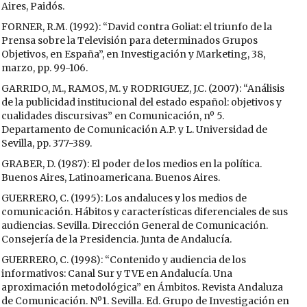
Aires, Paidós.
FORNER, R.M. (1992): “David contra Goliat: el triunfo de la
Prensa sobre la Televisión para determinados Grupos
Objetivos, en España”, en Investigación y Marketing, 38,
marzo, pp. 99-106.
GARRIDO, M., RAMOS, M. y RODRIGUEZ, J.C. (2007): “Análisis
de la publicidad institucional del estado español: objetivos y
cualidades discursivas” en Comunicación, nº 5.
Departamento de Comunicación A.P. y L. Universidad de
Sevilla, pp. 377-389.
GRABER, D. (1987): El poder de los medios en la política.
Buenos Aires, Latinoamericana. Buenos Aires.
GUERRERO, C. (1995): Los andaluces y los medios de
comunicación. Hábitos y características diferenciales de sus
audiencias. Sevilla. Dirección General de Comunicación.
Consejería de la Presidencia. Junta de Andalucía.
GUERRERO, C. (1998): “Contenido y audiencia de los
informativos: Canal Sur y TVE en Andalucía. Una
aproximación metodológica” en Ámbitos. Revista Andaluza
de Comunicación. Nº1. Sevilla. Ed. Grupo de Investigación en