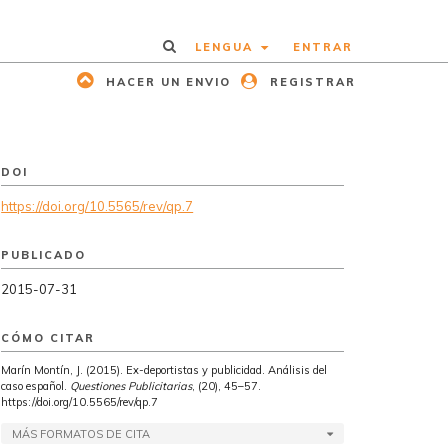
LENGUA
ENTRAR
HACER UN ENVIO
REGISTRAR
DOI
https://doi.org/10.5565/rev/qp.7
PUBLICADO
2015-07-31
CÓMO CITAR
Marín Montín, J. (2015). Ex-deportistas y publicidad. Análisis del
caso español.
Questiones Publicitarias
, (20), 45–57.
https://doi.org/10.5565/rev/qp.7
MÁS FORMATOS DE CITA