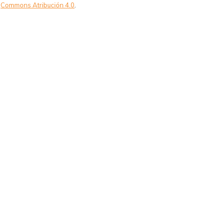
Commons Atribución 4.0
.
blicidad_analisis_comparativo_entre_rafa_nada_y_gemma_mengual.