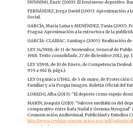
DUNNING, Enric (2003): El fenómeno deportivo. Bar
FERNÁNDEZ, Jorge David (2005): Aproximación a la 
Social.
GARCÍA, María Luisa y MENÉNDEZ, Tania (2007): Fun
Fragua: Aproximación a la estructura de la publicid
GARCÍA-CLAIRAC, Santiago (2005): Realización de s
LEY 34/1988, de 11 de Noviembre, General de Publici
1988. Texto consolidado, 27 de diciembre 2012, pp. 1
LEY 3/1991, de 10 de Enero, de Competencia Desleal. B
959 a 962 (4 págs.).
LEY Orgánica 1/1982, de 5 de mayo, de Protección Ci
Familiar y a la Propia Imagen. Boletín Oficial del Es
LOREDO, Alba (2013): "El deporte como espejo dond
MARÍN, Joaquín (2010): "Valores mediáticos del depor
comparativo entre Rafa Nadal y Gemma Mengual" e
Comunicación Audiovisual, Publicidad y Estudios Cult
http://www.revistacomunicacion.org/pdf/n8/articu
(consultado: 07/03/2013).