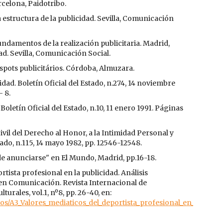
celona, Paidotribo.
estructura de la publicidad. Sevilla, Comunicación
damentos de la realización publicitaria. Madrid,
ad. Sevilla, Comunicación Social.
pots publicitários. Córdoba, Almuzara.
dad. Boletín Oficial del Estado, n.274, 14 noviembre
- 8.
oletín Oficial del Estado, n.10, 11 enero 1991. Páginas
vil del Derecho al Honor, a la Intimidad Personal y
tado, n.115, 14 mayo 1982, pp. 12546-12548.
e anunciarse" en El Mundo, Madrid, pp.16-18.
tista profesional en la publicidad. Análisis
n Comunicación. Revista Internacional de
urales, vol.1, nº8, pp. 26-40, en:
los/A3_Valores_mediaticos_del_deportista_profesional_en_la_pu