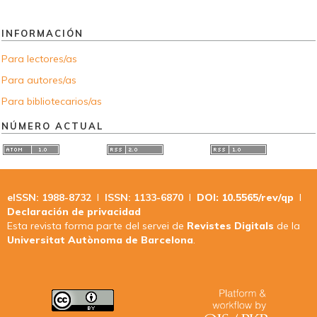
INFORMACIÓN
Para lectores/as
Para autores/as
Para bibliotecarios/as
NÚMERO ACTUAL
eISSN: 1988-8732
I
ISSN: 1133-6870
I
DOI: 10.5565/rev/qp
I
Declaración de privacidad
Esta revista forma parte del servei de
Revistes Digitals
de la
Universitat Autònoma de Barcelona
.